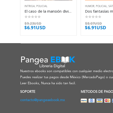
INTRIGA
,
POLICIAL
HUMOR
,
POLICIAL
,
SÁT
El caso de la mansión dividida – Erle Stanley Gardner
0
out of 5
0
out of 5
$
9.23USD
$
8.07USD
$
6.91USD
$
6.91USD
Nuestros ebooks son compatibles con cualquier medio electro
Puedes realizar tus pagos desde México (MercadoPago) o cua
Leer Ebooks, Nunca ha sido tan facil.
SOPORTE
METODOS DE PAG
contacto@pangeaebook.mx