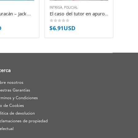
INTRIGA
,
POLICIAL
El ojo del huracán – Jack Higgins
El caso del tutor en apuros – Erle Stanley Gardner
0
out of 5
D
$
6.91USD
cerca
bre nosotros
estras Garantías
rminos y Condiciones
o de Cookies
litica de devolucion
clamaciones de propiedad
telectual