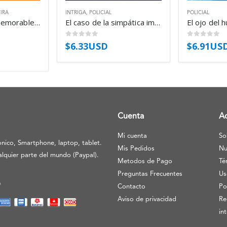
IRA
INTRIGA
,
POLICIAL
POLICIAL
Dos fantasías memorables. Un modelo para la muerte – Jorge Luis Borges
El caso de la simpática impostora – Erle Stanley Gardner
0
out of 5
0
out of 5
$
6.33USD
$
6.91US
Cuenta
A
Mi cuenta
So
nico, Smartphone, laptop, tablet.
Mis Pedidos
Nu
lquier parte del mundo (Paypal).
Metodos de Pago
Té
Preguntas Frecuentes
Us
O
Contacto
Po
Aviso de privacidad
Re
in