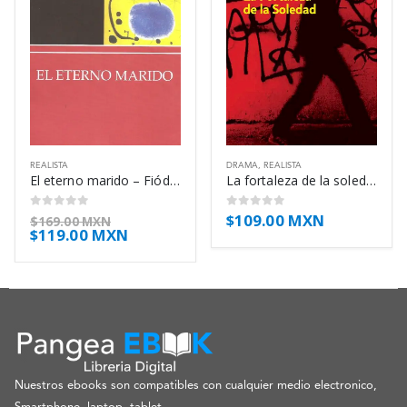
REALISTA
DRAMA
,
REALISTA
El eterno marido – Fiódor Dostoyevski
La fortaleza de la soledad – Jonathan Lethem
$
109.00 MXN
0
out of 5
0
out of 5
$
169.00 MXN
$
119.00 MXN
Nuestros ebooks son compatibles con cualquier medio electronico,