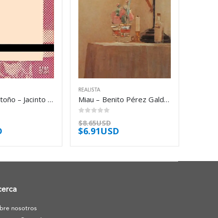
REALISTA
Rosas de otoño – Jacinto Benavente
Miau – Benito Pérez Galdós
0
out of 5
$
8.65USD
D
$
6.91USD
cerca
bre nosotros