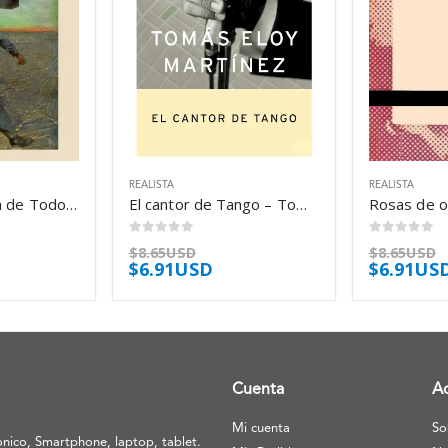
REALISTA
REALISTA
El viajero del día de Todos los Santos – Georges Simenon
El cantor de Tango – Tomás Eloy Martínez
0
out of 5
0
out of 5
$
8.65USD
$
8.65USD
$
6.91USD
$
6.91US
Cuenta
A
Mi cuenta
So
nico, Smartphone, laptop, tablet.