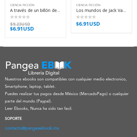
CIENCIA FICCIÓN
CIENCIA FICCIÓN
A través de un billón de años – Robert Silverberg
Los mundos de Jack Vance – Jack Vance
$
6.91USD
0
out of 5
0
out of 5
$
9.23USD
$
6.91USD
Nuestros ebooks son compatibles con cualquier medio electronico,
Smartphone, laptop, tablet.
Puedes realizar tus pagos desde México (MercadoPago) o cualquier
parte del mundo (Paypal).
Leer Ebooks, Nunca ha sido tan facil.
SOPORTE
contacto@pangeaebook.mx