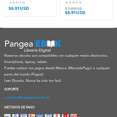
$
6.91USD
0
out of 5
0
out of 5
$
7.49USD
$
6.91USD
Nuestros ebooks son compatibles con cualquier medio electronico,
Smartphone, laptop, tablet.
Puedes realizar tus pagos desde México (MercadoPago) o cualquier
parte del mundo (Paypal).
Leer Ebooks, Nunca ha sido tan facil.
SOPORTE
contacto@pangeaebook.mx
METODOS DE PAGO