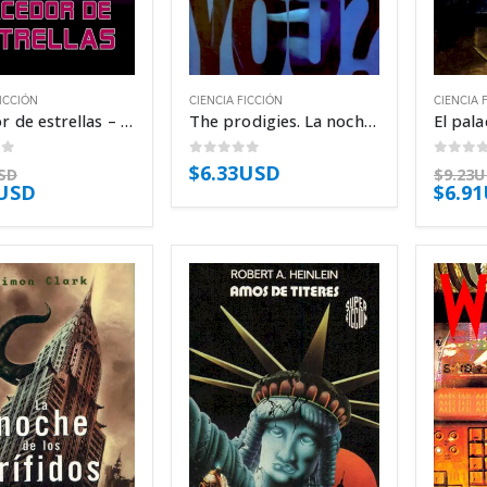
FICCIÓN
CIENCIA FICCIÓN
CIENCIA 
Hacedor de estrellas – Olaf Stapledon
The prodigies. La noche de los niños prodigio – Bernard Lenteric
of 5
0
out of 5
0
out 
$
6.33USD
SD
$
9.23
1USD
$
6.9