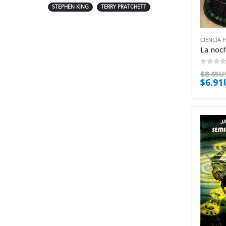
STEPHEN KING
TERRY PRATCHETT
CIENCIA 
0
out 
$
8.65U
$
6.9