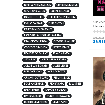
BENITO PÉREZ GALDÓS
CHARLES DICKENS
CLARK CARRADOS
CORÍN TELLADO
DANIELLE STEEL
E. PHILLIPS OPPENHEIM
CIENCIA 
EMILIO SALGARI
ENID BLYTON
ERLE STANLEY GARDNER
0
out 
ERNESTO BALLESTEROS ARRANZ
$
9.23U
$
6.9
FRANCISCO UMBRAL
GEORGE H. WHITE
GEORGES SIMENON
HENRY JAMES
HONORÉ DE BALZAC
ISAAC ASIMOV
JEAN RAY
JORDI SIERRA I FABRA
JORGE LUIS BORGES
JULES VERNE
LOU CARRIGAN
NORA ROBERTS
ORSON SCOTT CARD
PHILIP K. DICK
POUL ANDERSON
PÍO BAROJA
R. L. STINE
RALPH BARBY
RAMÓN J. SENDER
RAY BRADBURY
ROBERT E. HOWARD
ROBERT SILVERBERG
SILVER KANE