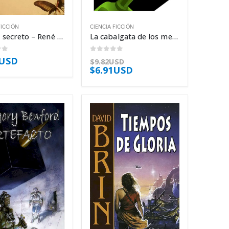
FICCIÓN
CIENCIA FICCIÓN
El gran secreto – René Barjavel
La cabalgata de los mendigos – Nancy Kress
of 5
0
out of 5
3USD
$
9.82USD
$
6.91USD