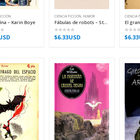
FICCIÓN
CIENCIA FICCIÓN
,
HUMOR
CIENCIA 
ína – Karin Boye
Fábulas de robots – Stanislaw Lem
of 5
0
out of 5
0
out 
3USD
$
6.33USD
$
6.3