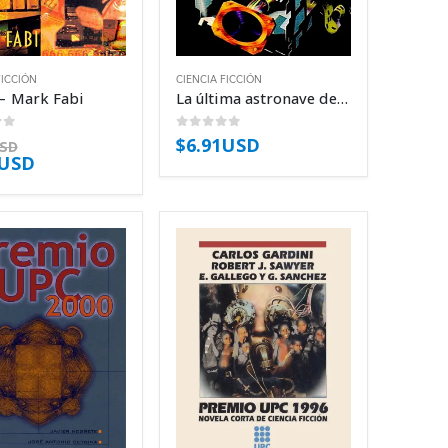
FICCIÓN
CIENCIA FICCIÓN
– Mark Fabi
La última astronave de la tierra – John Boyd
of 5
0
out of 5
$
6.91USD
USD
1USD