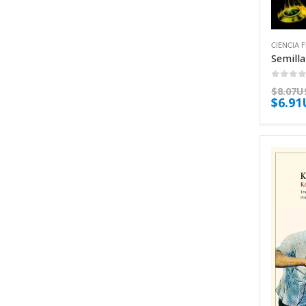
CIENCIA 
0
out 
$
8.07U
$
6.9