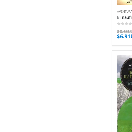
AVENTUR
0
out 
$
8.65U
$
6.9