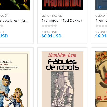
FICCIÓN
CIENCIA FICCIÓN
CIENCIA 
Semillas estelares – James Blish
Prohibido – Ted Dekker
of 5
0
out of 5
0
out 
SD
$
8.65USD
$
7.49
1USD
$
6.91USD
$
6.9