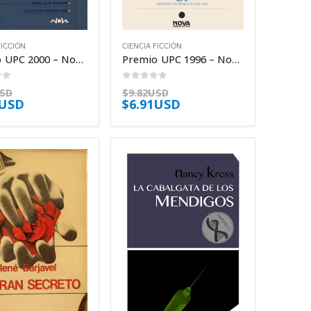
FICCIÓN
CIENCIA FICCIÓN
Premio UPC 2000 – Novela Corta de Ciencia Ficción – Javier Negrete
Premio UPC 1996 – Novela Corta de Ciencia Ficción – Carlos Gardini
of 5
0
out of 5
USD
$
9.82USD
1USD
$
6.91USD