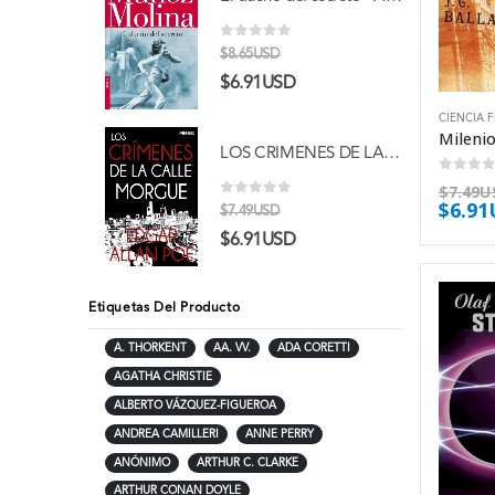
0
out of 5
$
8.65USD
$
6.91USD
CIENCIA 
LOS CRIMENES DE LA CALLE MORGUE: Narraciones extraordinarias - Edgar Allan Poe
0
out 
$
7.49U
$
6.9
0
out of 5
$
7.49USD
$
6.91USD
Etiquetas Del Producto
A. THORKENT
AA. VV.
ADA CORETTI
AGATHA CHRISTIE
ALBERTO VÁZQUEZ-FIGUEROA
ANDREA CAMILLERI
ANNE PERRY
ANÓNIMO
ARTHUR C. CLARKE
ARTHUR CONAN DOYLE