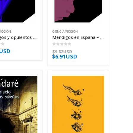
FICCIÓN
CIENCIA FICCIÓN
Mendigos y opulentos – Nancy Kress
Mendigos en España – Nancy Kress
of 5
0
out of 5
1USD
$
9.82USD
$
6.91USD