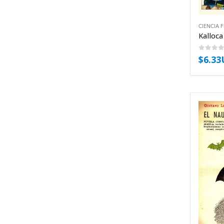
CIENCIA 
Kalloca
0
out 
$
6.3