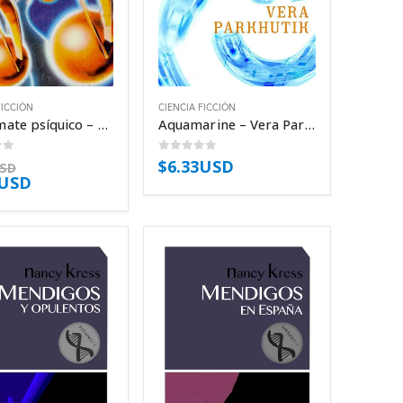
FICCIÓN
CIENCIA FICCIÓN
Jaque mate psíquico – Lester del Rey
Aquamarine – Vera Parkhutik
of 5
0
out of 5
$
6.33USD
USD
1USD