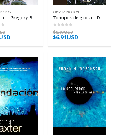
FICCIÓN
CIENCIA FICCIÓN
Artefacto – Gregory Benford
Tiempos de gloria – David Brin
of 5
0
out of 5
USD
$
8.07USD
1USD
$
6.91USD