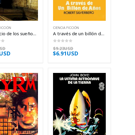
FICCIÓN
CIENCIA FICCIÓN
El palacio de los sueños – Ismail Kadaré
A través de un billón de años – Robert Silverberg
of 5
0
out of 5
USD
$
9.23USD
1USD
$
6.91USD