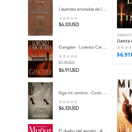
Leyendas anotadas de la Dragonlance - Margaret Weis
0
out of 5
$
6.33USD
CIENCIA 
Gangster - Lorenzo Carcaterra
0
out 
$
6.9
0
out of 5
$
7.49USD
$
6.91USD
Sigo mi camino - Corín Tellado
0
out of 5
$
6.33USD
El dueño del secreto - Antonio Muñoz Molina