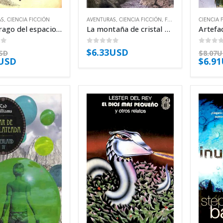
AS
,
CIENCIA FICCIÓN
AVENTURAS
,
CIENCIA FICCIÓN
,
FANTÁSTICO
CIENCIA 
El náufrago del espacio – Gustave Le Rouge
La montaña de cristal negro – Tad Williams
of 5
0
out of 5
0
out 
$
6.33USD
SD
$
8.07
1USD
$
6.9