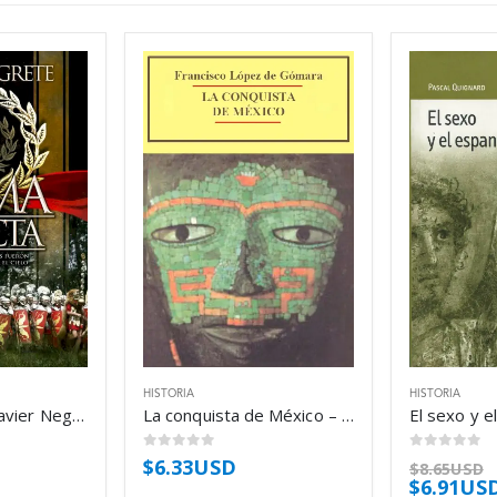
HISTORIA
HISTORIA
Roma invicta – Javier Negrete
La conquista de México – Francisco López de Gómara
0
out of 5
0
out of 5
$
6.33USD
$
8.65USD
$
6.91US