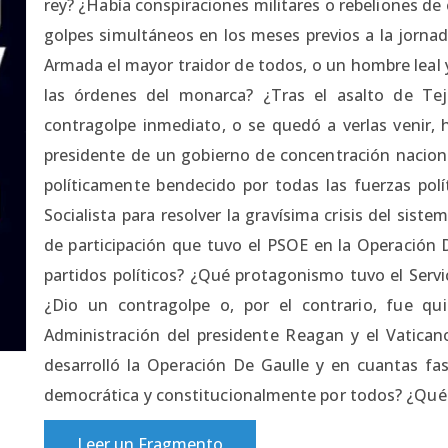
rey? ¿Había conspiraciones militares o rebeliones de 
golpes simultáneos en los meses previos a la jornad
Armada el mayor traidor de todos, o un hombre leal
las órdenes del monarca? ¿Tras el asalto de Te
contragolpe inmediato, o se quedó a verlas venir,
presidente de un gobierno de concentración nacion
políticamente bendecido por todas las fuerzas polít
Socialista para resolver la gravísima crisis del sis
de participación que tuvo el PSOE en la Operación D
partidos políticos? ¿Qué protagonismo tuvo el Servic
¿Dio un contragolpe o, por el contrario, fue qu
Administración del presidente Reagan y el Vatican
desarrolló la Operación De Gaulle y en cuantas f
democrática y constitucionalmente por todos? ¿Qué f
Leer un Fragmento