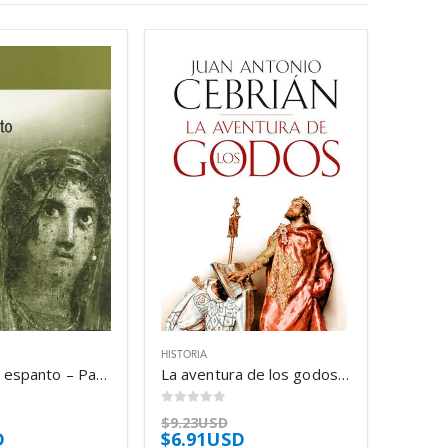
HISTORIA
El sexo y el espanto – Pascal Quignard
La aventura de los godos – Juan Antonio Cebrián
0
out of 5
$
9.23USD
D
$
6.91USD