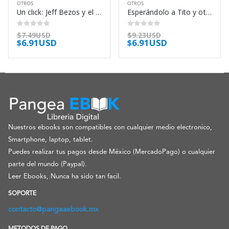
OTROS
OTROS
Un click: Jeff Bezos y el auge de amazon.com – Richard L. Brandt
Esperándolo a Tito y otros cuentos de fútbol – Eduardo Sacheri
0
out of 5
0
out of 5
$
7.49USD
$
9.23USD
$
6.91USD
$
6.91USD
Nuestros ebooks son compatibles con cualquier medio electronico,
Smartphone, laptop, tablet.
Puedes realizar tus pagos desde México (MercadoPago) o cualquier
parte del mundo (Paypal).
Leer Ebooks, Nunca ha sido tan facil.
SOPORTE
contacto@pangeaebook.mx