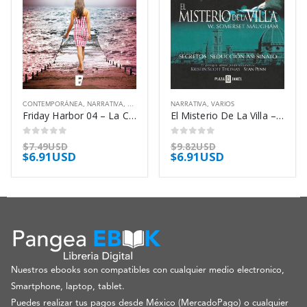
CONTEMPORÁNEA
,
NARRATIVA
,
ROMÁNTICA
NARRATIVA
,
VARIOS
Friday Harbor 04 – La Cueva De Cristal – Kleypas Lisa
El Misterio De La Villa – Maugham W Somerset
0
out of 5
0
out of 5
$
7.49USD
$
9.82USD
$
6.91USD
$
6.91USD
Nuestros ebooks son compatibles con cualquier medio electronico,
Smartphone, laptop, tablet.
Puedes realizar tus pagos desde México (MercadoPago) o cualquier