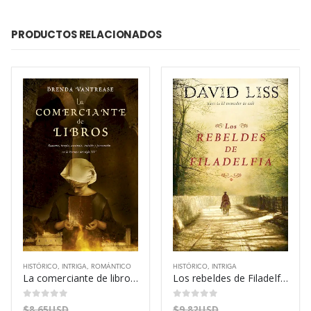
PRODUCTOS RELACIONADOS
HISTÓRICO
,
INTRIGA
,
ROMÁNTICO
HISTÓRICO
,
INTRIGA
La comerciante de libros – Brenda Rickman Vantrease
Los rebeldes de Filadelfia – David Liss
0
out of 5
0
out of 5
$
8.65USD
$
9.82USD