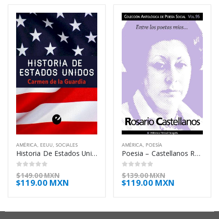
AMÉRICA
,
EEUU
,
SOCIALES
AMÉRICA
,
POESÍA
Historia De Estados Unidos – De La Guardia Carmen
Poesia – Castellanos Rosario
0
out of 5
0
out of 5
$
149.00 MXN
$
139.00 MXN
$
119.00 MXN
$
119.00 MXN