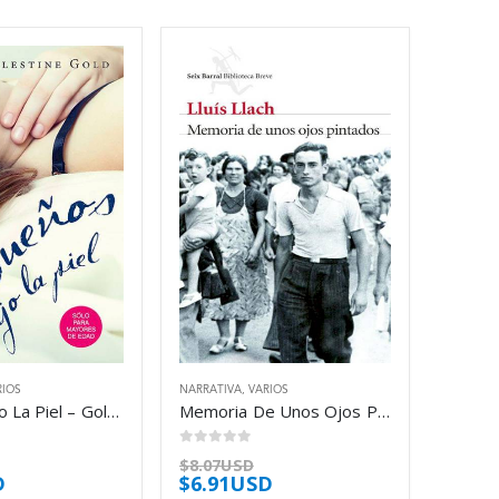
RIOS
NARRATIVA
,
VARIOS
Sueños Bajo La Piel – Gold Celestine
Memoria De Unos Ojos Pintados – Llach Lluis
0
out of 5
$
8.07USD
D
$
6.91USD