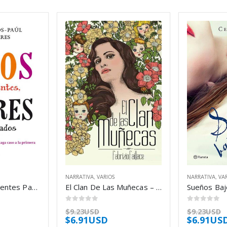
NARRATIVA
,
VARIOS
NARRATIVA
,
VA
Niños Desobedientes Padres Desesperados – Ramos Paul Rocio
El Clan De Las Muñecas – Faillace Fabrizio
0
out of 5
0
out of 5
$
9.23USD
$
9.23USD
$
6.91USD
$
6.91US