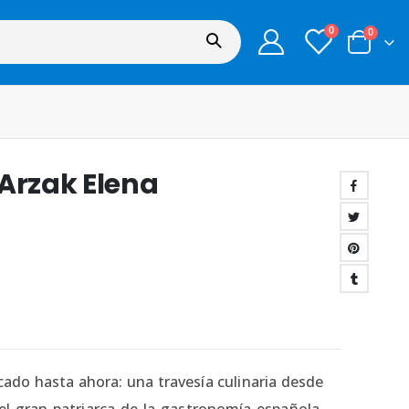
0
0
 Arzak Elena
icado hasta ahora: una travesía culinaria desde
del gran patriarca de la gastronomía española,