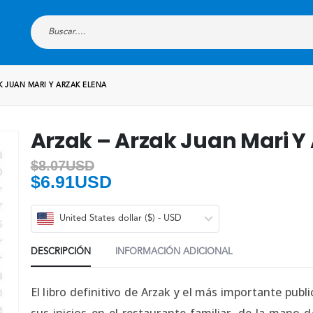
K JUAN MARI Y ARZAK ELENA
Arzak – Arzak Juan Mari Y
$
8.07USD
$
6.91USD
United States dollar ($) - USD
DESCRIPCIÓN
INFORMACIÓN ADICIONAL
El libro definitivo de Arzak y el más importante publ
sus inicios en el restaurante familiar, de la mano 