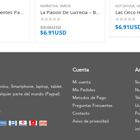
NARRATIVA
,
VARIOS
AUTOAYUDA
,
V
Niños Desobedientes Padres Desesperados – Ramos Paul Rocio
La Pasion De Lucrecia – Balmelli Carlos Mateo
0
out of 5
0
out of 5
$
6.91US
$
8.65USD
$
6.91USD
Cuenta
A
Mi cuenta
So
nico, Smartphone, laptop, tablet.
Mis Pedidos
Nu
lquier parte del mundo (Paypal).
Metodos de Pago
Té
Preguntas Frecuentes
Us
O
Contacto
Po
Aviso de privacidad
Re
in