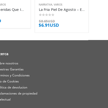
ARIOS
NARRATIVA
,
VARIOS
Las Cinco Heridas Que Impiden Ser Uno – Bourbeau Lise
La Fria Piel De Agosto – Espinosa Guerra Julio
0
out of 5
D
$
8.65USD
$
6.91USD
cerca
bre nosotros
estras Garantías
rminos y Condiciones
o de Cookies
litica de devolucion
clamaciones de propiedad
telectual