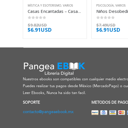
MÍSTICA Y ESOTERISMO
,
VARIOS
PSICOLOGÍA
,
VARIOS
Casas Encantadas – Casares Rafael
0
out of 5
0
out of 5
$
9.82USD
$
7.49USD
$
6.91USD
$
6.91USD
Nuestros ebooks son compatibles con cualquier medio electro
Puedes realizar tus pagos desde México (MercadoPago) o cua
Leer Ebooks, Nunca ha sido tan facil.
SOPORTE
METODOS DE PAG
contacto@pangeaebook.mx