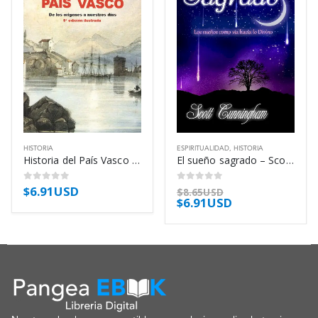
HISTORIA
ESPIRITUALIDAD
,
HISTORIA
Historia del País Vasco – Manuel Montero
El sueño sagrado – Scott Cunningham
$
6.91USD
0
out of 5
0
out of 5
$
8.65USD
$
6.91USD