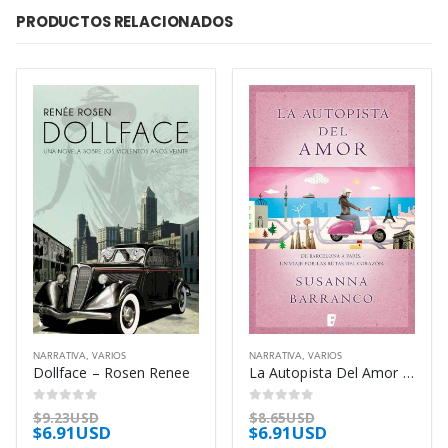
PRODUCTOS RELACIONADOS
NARRATIVA
,
VARIOS
NARRATIVA
,
VARIOS
Dollface – Rosen Renee
La Autopista Del Amor – Barranco Susanna
0
out of 5
0
out of 5
$
9.23USD
$
8.65USD
$
6.91USD
$
6.91USD