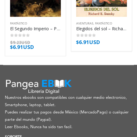
FANTÁSTICO
AVENTURAS
,
FANTÁSTICO
El Segundo Imperio – Paul Kearney
Elegidos del sol – Richard E. Dansky
$
6.91USD
0
out of 5
0
out of 5
$
9.23USD
$
6.91USD
Nuestros ebooks son compatibles con cualquier medio electronico,
Smartphone, laptop, tablet.
Puedes realizar tus pagos desde México (MercadoPago) o cualquier
parte del mundo (Paypal).
Leer Ebooks, Nunca ha sido tan facil.