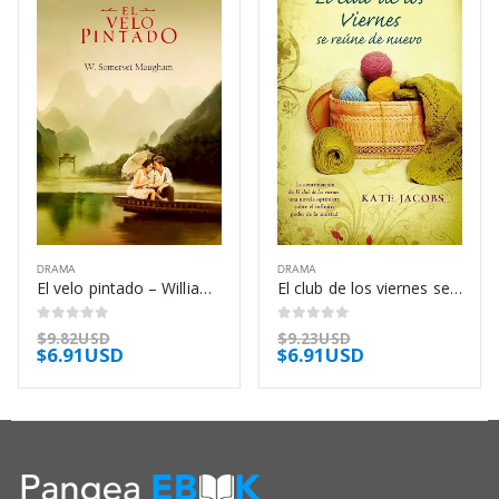
DRAMA
DRAMA
El velo pintado – William Somerset Maugham
El club de los viernes se reúne de nuevo – Kate Jacobs
0
out of 5
0
out of 5
$
9.82USD
$
9.23USD
$
6.91USD
$
6.91USD