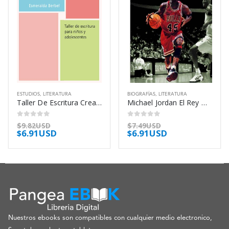
ESTUDIOS
,
LITERATURA
BIOGRAFÍAS
,
LITERATURA
Taller De Escritura Creativa Para Niños Y – Berbel Esmeralda
Michael Jordan El Rey Del Juego – Tobias Maximo Jose
0
out of 5
0
out of 5
$
9.82USD
$
7.49USD
$
6.91USD
$
6.91USD
Nuestros ebooks son compatibles con cualquier medio electronico,