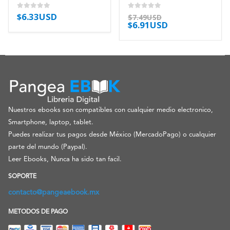
$
6.33USD
0
out of 5
0
out of 5
$
7.49USD
$
6.91USD
Nuestros ebooks son compatibles con cualquier medio electronico,
Smartphone, laptop, tablet.
Puedes realizar tus pagos desde México (MercadoPago) o cualquier
parte del mundo (Paypal).
Leer Ebooks, Nunca ha sido tan facil.
SOPORTE
contacto@pangeaebook.mx
METODOS DE PAGO