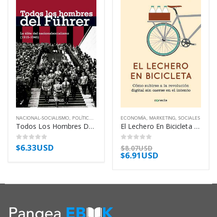
NACIONAL-SOCIALISMO
,
POLÍTICA
,
SOCIALES
ECONOMÍA
,
MARKETING
,
SOCIALES
Todos Los Hombres Del Fuhrer – Gallego Ferran
El Lechero En Bicicleta – Carreras Franc
$
6.33USD
0
out of 5
0
out of 5
$
8.07USD
$
6.91USD