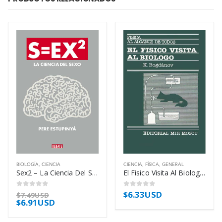
BIOLOGÍA
,
CIENCIA
CIENCIA
,
FÍSICA
,
GENERAL
Sex2 – La Ciencia Del Sexo – Estupinya Pere
El Fisico Visita Al Biologo – Bogdanov Kirill
$
6.33USD
0
out of 5
0
out of 5
$
7.49USD
$
6.91USD