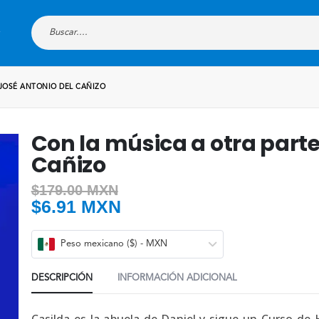
 JOSÉ ANTONIO DEL CAÑIZO
Con la música a otra parte
Cañizo
$
179.00 MXN
$
6.91 MXN
Peso mexicano ($) - MXN
DESCRIPCIÓN
INFORMACIÓN ADICIONAL
Casilda es la abuela de Daniel y sigue un Curso de