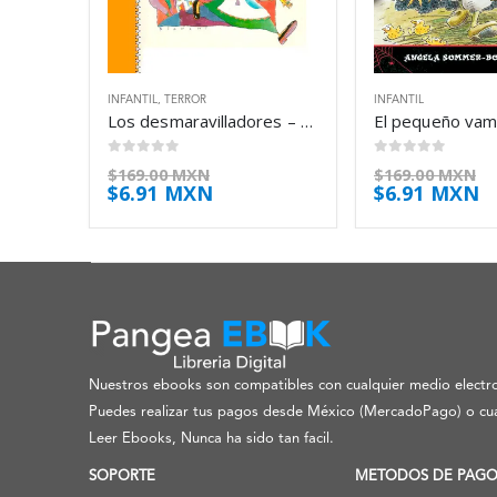
INFANTIL
,
TERROR
INFANTIL
Los desmaravilladores – Elsa Bornemann
0
out of 5
0
out of 5
$
169.00 MXN
$
169.00 MXN
$
6.91 MXN
$
6.91 MXN
Nuestros ebooks son compatibles con cualquier medio electro
Puedes realizar tus pagos desde México (MercadoPago) o cua
Leer Ebooks, Nunca ha sido tan facil.
SOPORTE
METODOS DE PAG