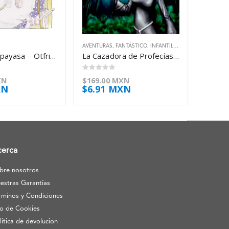
AVENTURAS
,
FANTÁSTICO
,
INFANTIL
,
JUVENIL
Agustina la payasa – Otfried Preussler
La Cazadora de Profecías – Carolina Lozano
0
out of 5
XN
$
169.00 MXN
XN
$
6.91 MXN
cerca
bre nosotros
estras Garantías
rminos y Condiciones
o de Cookies
litica de devolucion