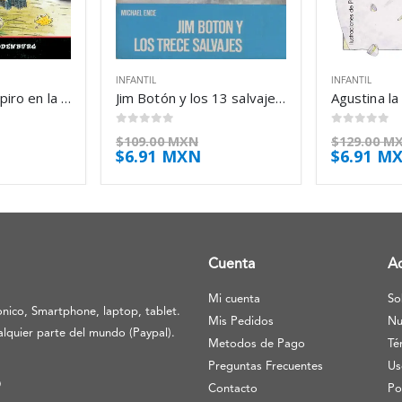
INFANTIL
INFANTIL
El pequeño vampiro en la granja – Angela Sommer-Bodenburg
Jim Botón y los 13 salvajes – Michael Ende
0
out of 5
0
out of 5
$
109.00 MXN
$
129.00 M
$
6.91 MXN
$
6.91 M
Cuenta
A
Mi cuenta
So
nico, Smartphone, laptop, tablet.
Mis Pedidos
Nu
lquier parte del mundo (Paypal).
Metodos de Pago
Té
Preguntas Frecuentes
Us
O
Contacto
Po