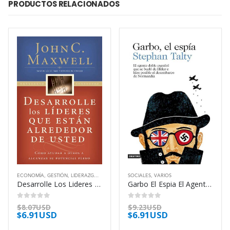
PRODUCTOS RELACIONADOS
ECONOMÍA
,
GESTIÓN
,
LIDERAZGO
,
SOCIALES
SOCIALES
,
VARIOS
Desarrolle Los Lideres Que Estan Alrededor – Maxwell John C
Garbo El Espia El Agente Doble – Talty Stephan
0
out of 5
0
out of 5
$
8.07USD
$
9.23USD
$
6.91USD
$
6.91USD