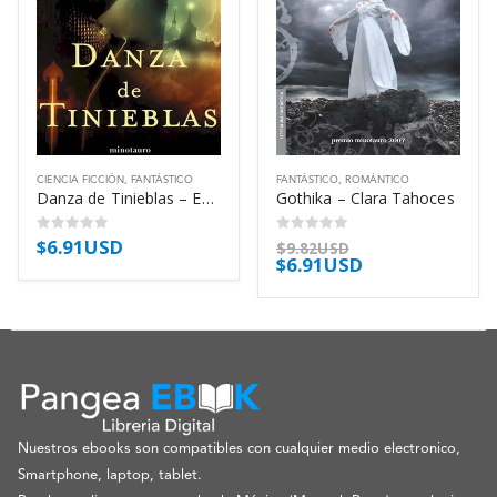
CIENCIA FICCIÓN
,
FANTÁSTICO
FANTÁSTICO
,
ROMÁNTICO
Danza de Tinieblas – Eduardo Vaquerizo
Gothika – Clara Tahoces
$
6.91USD
0
out of 5
0
out of 5
$
9.82USD
$
6.91USD
Nuestros ebooks son compatibles con cualquier medio electronico,
Smartphone, laptop, tablet.