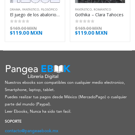
DRAMA
,
FANTÁSTICO
,
FILOSÓFICO
FANTÁSTICO
,
ROMÁNTICO
El juego de los abalorios – Hermann Hesse
Gothika – Clara Tahoces
0
out of 5
0
out of 5
$
169.00 MXN
$
169.00 MXN
$
119.00 MXN
$
119.00 MXN
Nuestros ebooks son compatibles con cualquier medio electronico,
Smartphone, laptop, tablet.
Puedes realizar tus pagos desde México (MercadoPago) o cualquier
parte del mundo (Paypal).
Leer Ebooks, Nunca ha sido tan facil.
SOPORTE
contacto@pangeaebook.mx