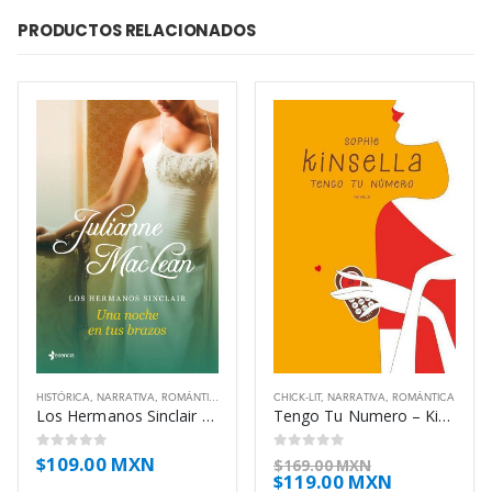
PRODUCTOS RELACIONADOS
HISTÓRICA
,
NARRATIVA
,
ROMÁNTICA
CHICK-LIT
,
NARRATIVA
,
ROMÁNTICA
Los Hermanos Sinclair 02 – Una Noche En – Maclean Julianne
Tengo Tu Numero – Kinsella Sophie
$
109.00 MXN
0
out of 5
0
out of 5
$
169.00 MXN
$
119.00 MXN