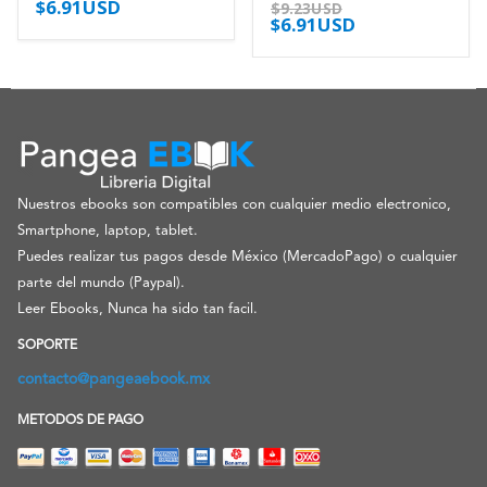
$
6.91USD
0
out of 5
0
out of 5
$
9.23USD
$
6.91USD
Nuestros ebooks son compatibles con cualquier medio electronico,
Smartphone, laptop, tablet.
Puedes realizar tus pagos desde México (MercadoPago) o cualquier
parte del mundo (Paypal).
Leer Ebooks, Nunca ha sido tan facil.
SOPORTE
contacto@pangeaebook.mx
METODOS DE PAGO