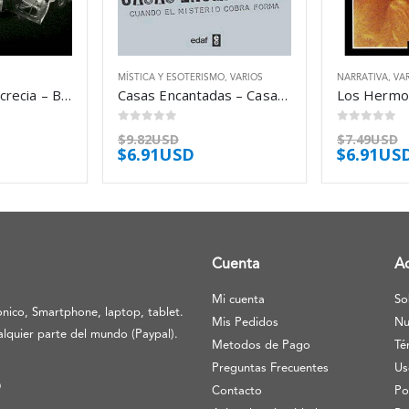
MÍSTICA Y ESOTERISMO
,
VARIOS
NARRATIVA
,
VA
La Pasion De Lucrecia – Balmelli Carlos Mateo
Casas Encantadas – Casares Rafael
0
out of 5
0
out of 5
$
9.82USD
$
7.49USD
$
6.91USD
$
6.91US
Cuenta
A
Mi cuenta
So
nico, Smartphone, laptop, tablet.
Mis Pedidos
Nu
lquier parte del mundo (Paypal).
Metodos de Pago
Té
Preguntas Frecuentes
Us
O
Contacto
Po