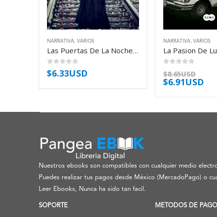
NARRATIVA
,
VARIOS
NARRATIVA
,
VARIOS
Las Puertas De La Noche – Gandara Alejandro
0
out of 5
0
out of 5
$
6.33USD
$
8.65USD
$
6.91USD
Nuestros ebooks son compatibles con cualquier medio electro
Puedes realizar tus pagos desde México (MercadoPago) o cua
Leer Ebooks, Nunca ha sido tan facil.
SOPORTE
METODOS DE PAG