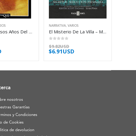
RIOS
NARRATIVA
,
VARIOS
Los Hermosos Años Del Castigo – Jaeggy Fleur
El Misterio De La Villa – Maugham W Somerset
0
out of 5
$
9.82USD
D
$
6.91USD
cerca
bre nosotros
estras Garantías
rminos y Condiciones
o de Cookies
litica de devolucion