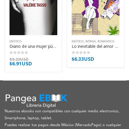
ERÓTICO
ERÓTICO
,
INTRIGA
,
ROMÁNTICO
Diario de una mujer pública – Valérie Tasso
Lo inevitable del amor – Nuria Roca
$
6.33USD
0
out of 5
0
out of 5
$
9.23USD
$
6.91USD
Nuestros ebooks son compatibles con cualquier medio electronico,
Smartphone, laptop, tablet.
Puedes realizar tus pagos desde México (MercadoPago) o cualquier