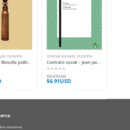
ALES
,
FILOSOFÍA
CIENCIAS SOCIALES
,
FILOSOFÍA
Escritos de filosofía política (1) – Mijail Bakunin
Contrato social – Jean-Jacques Rousseau
0
out of 5
$
8.07USD
D
$
6.91USD
cerca
bre nosotros