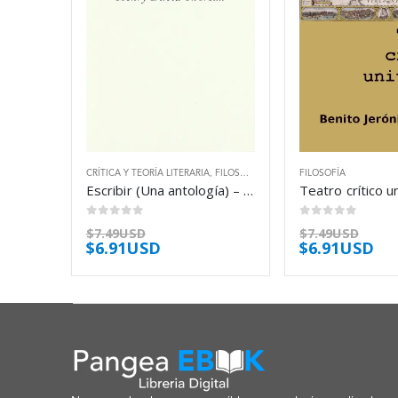
CRÍTICA Y TEORÍA LITERARIA
,
FILOSOFÍA
FILOSOFÍA
Escribir (Una antología) – Henry David Thoreau
0
out of 5
0
out of 5
$
7.49USD
$
7.49USD
$
6.91USD
$
6.91USD