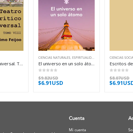
CIENCIAS NATURALES
,
ESPIRITUALIDAD
,
FILOSOFÍA
CIENCIAS SOCI
Teatro crítico universal. Tomo VIII – Benito Jerónimo Feijoo
El universo en un solo átomo – Dalai Lama
0
out of 5
0
out of 5
$
9.82USD
$
8.07USD
$
6.91USD
$
6.91US
Cuenta
A
Mi cuenta
So