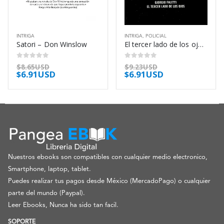
INTRIGA
INTRIGA
,
POLICIAL
Satori – Don Winslow
El tercer lado de los ojos – Giorgio Faletti
0
out of 5
0
out of 5
$
8.65USD
$
9.23USD
$
6.91USD
$
6.91USD
Nuestros ebooks son compatibles con cualquier medio electronico,
Smartphone, laptop, tablet.
Puedes realizar tus pagos desde México (MercadoPago) o cualquier
parte del mundo (Paypal).
Leer Ebooks, Nunca ha sido tan facil.
SOPORTE