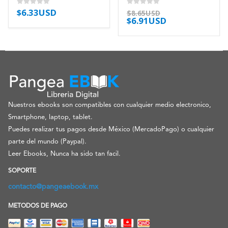
$
6.33USD
0
out of 5
0
out of 5
$
8.65USD
$
6.91USD
Nuestros ebooks son compatibles con cualquier medio electronico,
Smartphone, laptop, tablet.
Puedes realizar tus pagos desde México (MercadoPago) o cualquier
parte del mundo (Paypal).
Leer Ebooks, Nunca ha sido tan facil.
SOPORTE
contacto@pangeaebook.mx
METODOS DE PAGO