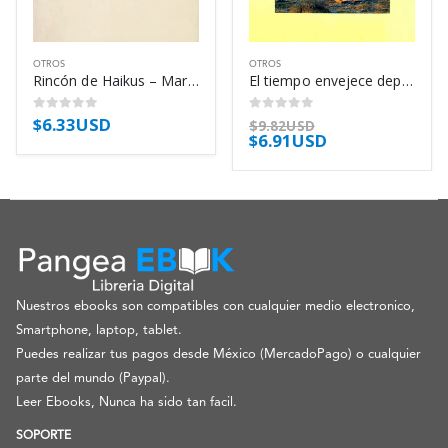
OTROS
OTROS
Rincón de Haikus – Mario Benedetti
El tiempo envejece deprisa – Antonio Tabucchi
$
6.33USD
0
out of 5
0
out of 5
$
9.82USD
$
6.91USD
Nuestros ebooks son compatibles con cualquier medio electronico,
Smartphone, laptop, tablet.
Puedes realizar tus pagos desde México (MercadoPago) o cualquier
parte del mundo (Paypal).
Leer Ebooks, Nunca ha sido tan facil.
SOPORTE