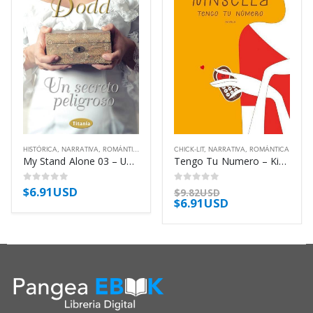
HISTÓRICA
,
NARRATIVA
,
ROMÁNTICA
CHICK-LIT
,
NARRATIVA
,
ROMÁNTICA
My Stand Alone 03 – Un Secreto Peligroso – Dodd Christina
Tengo Tu Numero – Kinsella Sophie
$
6.91USD
0
out of 5
0
out of 5
$
9.82USD
$
6.91USD