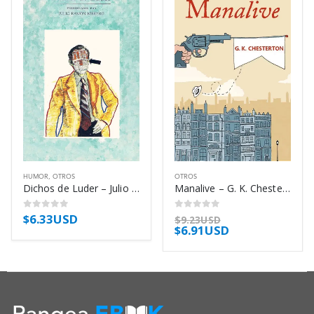
HUMOR
,
OTROS
OTROS
Dichos de Luder – Julio Ramón Ribeyro
Manalive – G. K. Chesterton
$
6.33USD
0
out of 5
0
out of 5
$
9.23USD
$
6.91USD