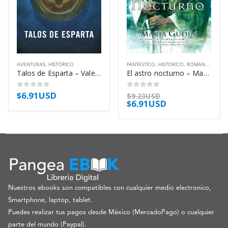
AVENTURAS
,
HISTÓRICO
FANTÁSTICO
,
HISTÓRICO
,
ROMÁNTICO
Talos de Esparta – Valerio Massimo Manfredi
El astro nocturno – María Gudín
$
6.91USD
0
out of 5
0
out of 5
$
9.23USD
$
6.91USD
Nuestros ebooks son compatibles con cualquier medio electronico,
Smartphone, laptop, tablet.
Puedes realizar tus pagos desde México (MercadoPago) o cualquier
parte del mundo (Paypal).