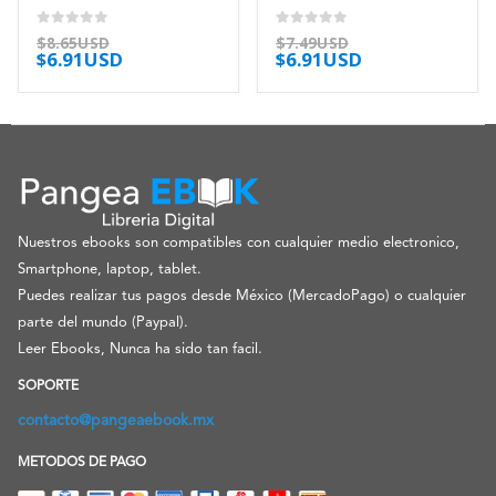
0
out of 5
0
out of 5
$
8.65USD
$
7.49USD
$
6.91USD
$
6.91USD
Nuestros ebooks son compatibles con cualquier medio electronico,
Smartphone, laptop, tablet.
Puedes realizar tus pagos desde México (MercadoPago) o cualquier
parte del mundo (Paypal).
Leer Ebooks, Nunca ha sido tan facil.
SOPORTE
contacto@pangeaebook.mx
METODOS DE PAGO