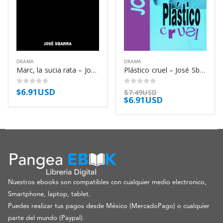
DRAMA
DRAMA
Marc, la sucia rata – José Sbarra
Plástico cruel – José Sbarra
$
6.91USD
0
out of 5
0
out of 5
$
7.49USD
$
6.91USD
Nuestros ebooks son compatibles con cualquier medio electronico,
Smartphone, laptop, tablet.
Puedes realizar tus pagos desde México (MercadoPago) o cualquier
parte del mundo (Paypal).