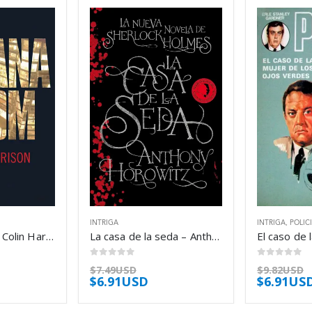
INTRIGA
INTRIGA
,
POLIC
Havana Room – Colin Harrison
La casa de la seda – Anthony Horowitz
0
out of 5
0
out of 5
$
7.49USD
$
9.82USD
$
6.91USD
$
6.91US