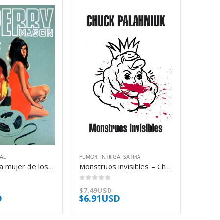
IAL
HUMOR
,
INTRIGA
,
SÁTIRA
El caso de la mujer de los ojos verdes – Erle Stanley Gardner
Monstruos invisibles – Chuck Palahniuk
0
out of 5
$
7.49USD
D
$
6.91USD