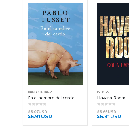
HUMOR
,
INTRIGA
INTRIGA
En el nombre del cerdo – Pablo Tusset
0
out of 5
0
out of 5
$
8.07USD
$
8.65USD
$
6.91USD
$
6.91USD