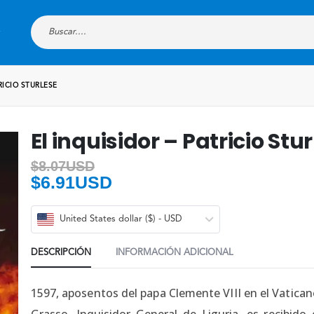
RICIO STURLESE
El inquisidor – Patricio Stu
$
8.07USD
$
6.91USD
United States dollar ($) - USD
DESCRIPCIÓN
INFORMACIÓN ADICIONAL
1597, aposentos del papa Clemente VIII en el Vatica
Grasso, Inquisidor General de Liguria, es recibido 