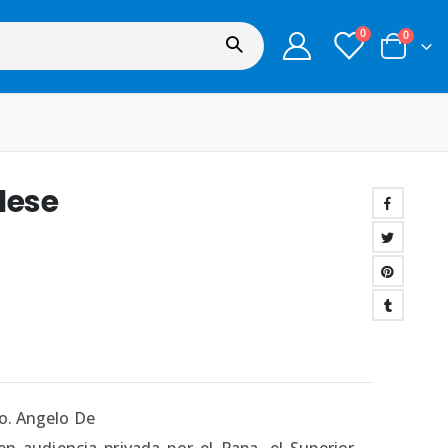
0
0
rlese
no. Angelo De
en audiencia privada por el Papa, el Superior