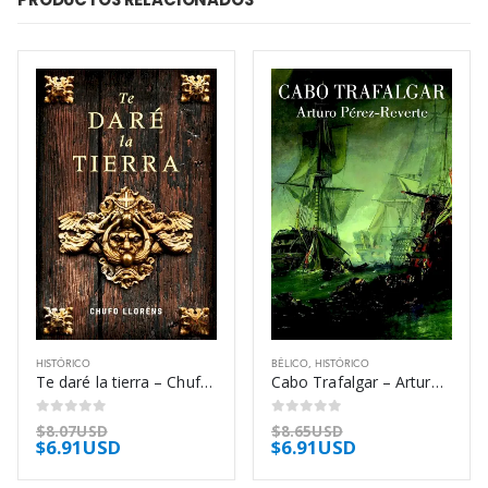
HISTÓRICO
BÉLICO
,
HISTÓRICO
Te daré la tierra – Chufo Lloréns
Cabo Trafalgar – Arturo Pérez-Reverte
0
out of 5
0
out of 5
$
8.07USD
$
8.65USD
$
6.91USD
$
6.91USD