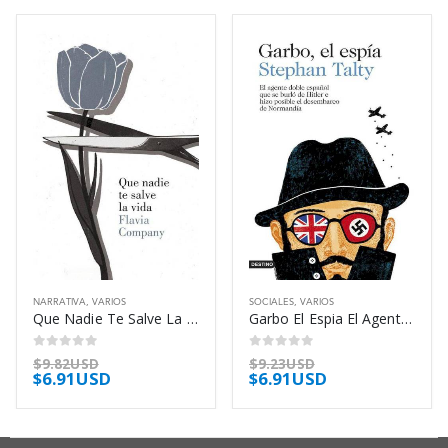
NARRATIVA
,
VARIOS
SOCIALES
,
VARIOS
Que Nadie Te Salve La Vida – Company Flavia
Garbo El Espia El Agente Doble – Talty Stephan
0
out of 5
0
out of 5
$
9.82USD
$
9.23USD
$
6.91USD
$
6.91USD