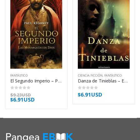
FANTÁSTICO
CIENCIA FICCIÓN
,
FANTÁSTICO
El Segundo Imperio – Paul Kearney
Danza de Tinieblas – Eduardo Vaquerizo
$
6.91USD
0
out of 5
0
out of 5
$
9.23USD
$
6.91USD