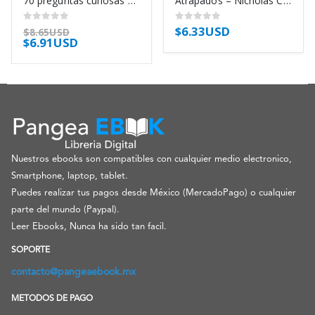
70 preguntas curiosas sobre el mundo que nos rodea y sus asombrosas respuestas – AA. VV.
Atrapados – Nicholas Carr
$
6.33USD
0
out of 5
0
out of 5
$
8.65USD
$
6.91USD
Nuestros ebooks son compatibles con cualquier medio electronico,
Smartphone, laptop, tablet.
Puedes realizar tus pagos desde México (MercadoPago) o cualquier
parte del mundo (Paypal).
Leer Ebooks, Nunca ha sido tan facil.
SOPORTE
contacto@pangeaebook.mx
METODOS DE PAGO