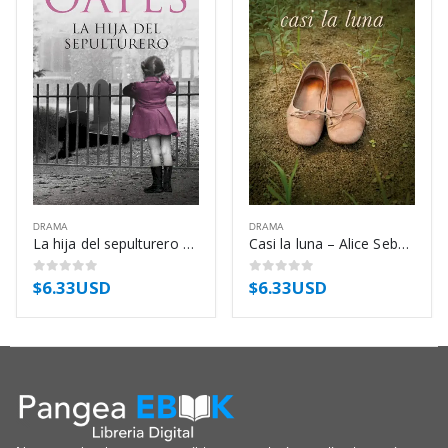
DRAMA
DRAMA
La hija del sepulturero – Joyce Carol Oates
Casi la luna – Alice Sebold
$
6.33USD
$
6.33USD
0
out of 5
0
out of 5