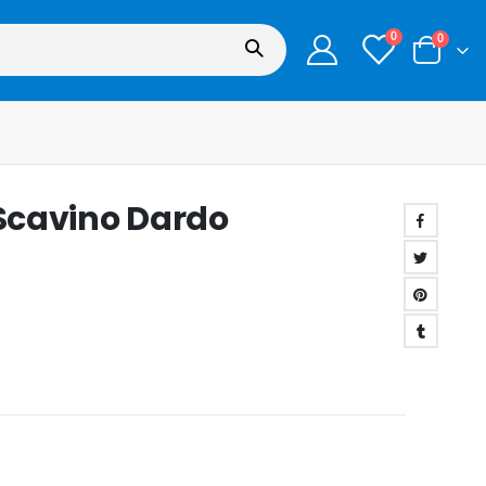
0
0
 Scavino Dardo