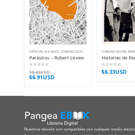
CIENCIAS SOCIALES
,
COMUNICACIÓN
,
TECNOLOGÍA
COMUNICACIÓN
,
MEM
Parásitos – Robert Levine
0
out of 5
0
out of 5
$
6.33USD
$
8.65USD
$
6.91USD
Nuestros ebooks son compatibles con cualquier medio electro