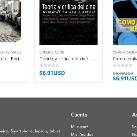
ORIAS
,
VIAJES
COMUNICACIÓN
COMUNICACIÓ
Historias de Roma – Enric González
Teoría y crítica del cine – Antoine De Baecque
0
out of 5
0
out of 5
$
6.91USD
$
9.23USD
$
6.91US
Cuenta
A
Mi cuenta
So
nico, Smartphone, laptop, tablet.
Mis Pedidos
Nu