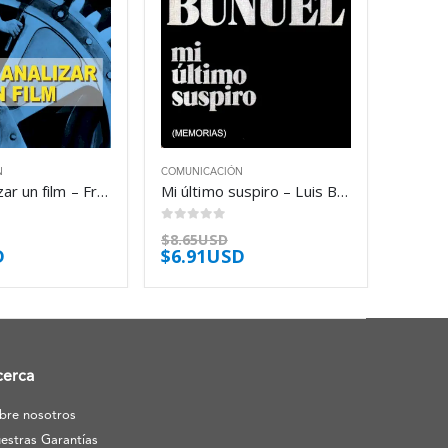
N
COMUNICACIÓN
Cómo analizar un film – Francesco Casetti
Mi último suspiro – Luis Buñuel
0
out of 5
$
8.65USD
D
$
6.91USD
cerca
bre nosotros
estras Garantías