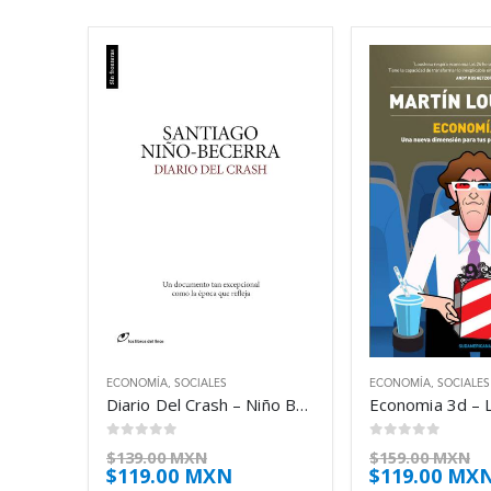
ECONOMÍA
,
SOCIALES
ECONOMÍA
,
SOCIALES
Diario Del Crash – Niño Becerra Santiago
0
out of 5
0
out of 5
$
139.00 MXN
$
159.00 MXN
$
119.00 MXN
$
119.00 MX