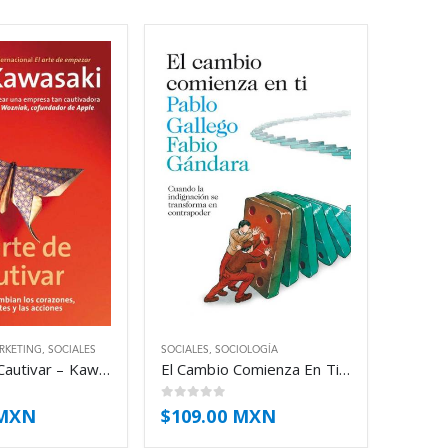
RKETING
,
SOCIALES
SOCIALES
,
SOCIOLOGÍA
El Arte De Cautivar – Kawasaki Guy
El Cambio Comienza En Ti – Gallego Pablo Y Gandara Fabio
0
out of 5
 MXN
$
109.00 MXN