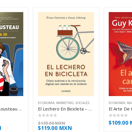
ECONOMÍA
,
MARKETING
,
SOCIALES
ECONOMÍA
,
MA
Economia 3d – Lousteau Martin
El Lechero En Bicicleta – Carreras Franc
0
out of 5
0
out of 5
$
109.00
$
139.00 MXN
N
$
119.00 MXN