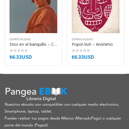
ESPIRITUALIDAD
ESPIRITUALIDAD
Dios en el banquillo – C. S. Lewis
Popol-Vuh – Anónimo
$
6.33USD
$
6.33USD
0
out of 5
0
out of 5
Nuestros ebooks son compatibles con cualquier medio electronico,
Smartphone, laptop, tablet.
Puedes realizar tus pagos desde México (MercadoPago) o cualquier
parte del mundo (Paypal).