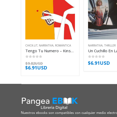
CHICK-LIT
,
NARRATIVA
,
ROMÁNTICA
NARRATIVA
,
THRILLER
Tengo Tu Numero – Kinsella Sophie
0
out of 5
0
out of 5
$
6.91USD
$
9.82USD
$
6.91USD
Nuestros ebooks son compatibles con cualquier medio electro