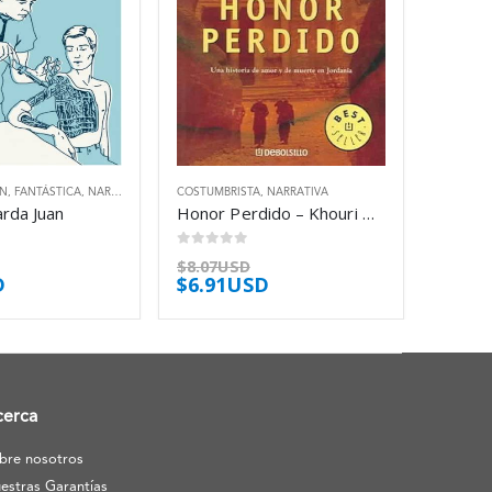
ÓN
,
FANTÁSTICA
,
NARRATIVA
COSTUMBRISTA
,
NARRATIVA
arda Juan
Honor Perdido – Khouri Norma
0
out of 5
$
8.07USD
D
$
6.91USD
cerca
bre nosotros
estras Garantías