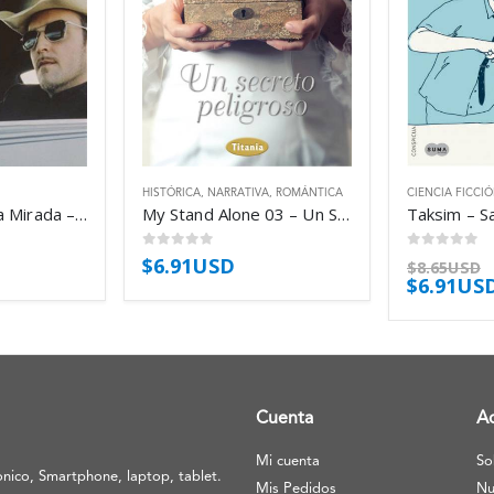
HISTÓRICA
,
NARRATIVA
,
ROMÁNTICA
CIENCIA FICCI
Un Cuchillo En La Mirada – Thompson Jim
My Stand Alone 03 – Un Secreto Peligroso – Dodd Christina
Taksim – S
0
out of 5
0
out of 5
$
6.91USD
$
8.65USD
$
6.91US
Cuenta
A
Mi cuenta
So
nico, Smartphone, laptop, tablet.
Mis Pedidos
Nu