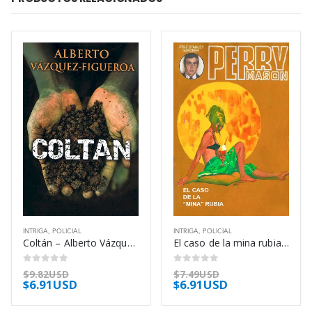
INTRIGA
,
POLICIAL
INTRIGA
,
POLICIAL
Coltán – Alberto Vázquez-Figueroa
El caso de la mina rubia – Erle Stanley Gardner
0
out of 5
0
out of 5
$
9.82USD
$
7.49USD
$
6.91USD
$
6.91USD