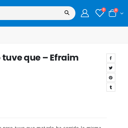
0
0
 tuve que – Efraim
r pero tuve que matarlo ha corrido la misma