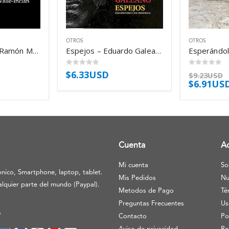
OTROS
OTROS
Cara de Plata – Ramón María del Valle-Inclán
Espejos – Eduardo Galeano
0
out of 5
0
out of 5
$
6.33USD
$
9.23USD
$
6.91US
Cuenta
A
Mi cuenta
So
nico, Smartphone, laptop, tablet.
Mis Pedidos
Nu
lquier parte del mundo (Paypal).
Metodos de Pago
Té
Preguntas Frecuentes
Us
O
Contacto
Po